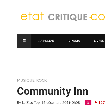
ART-SCÈNE
CINÉMA
LIVRES
MUSIQUE
,
ROCK
Community Inn
By Le Z au Top
, 16 décembre 2019 0h08
127
0