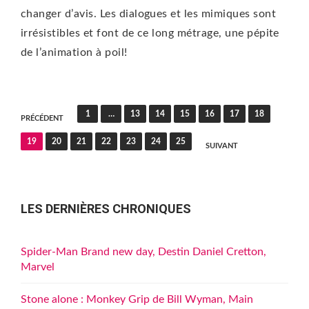
changer d’avis. Les dialogues et les mimiques sont
irrésistibles et font de ce long métrage, une pépite
de l’animation à poil!
Pagination
1
…
13
14
15
16
17
18
PRÉCÉDENT
des
19
20
21
22
23
24
25
SUIVANT
publications
LES DERNIÈRES CHRONIQUES
Spider-Man Brand new day, Destin Daniel Cretton,
Marvel
Stone alone : Monkey Grip de Bill Wyman, Main