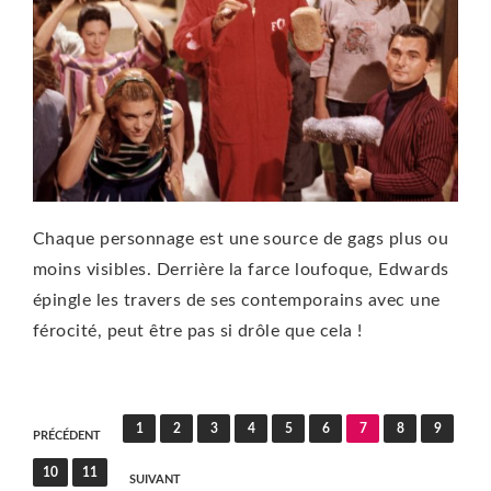
Chaque personnage est une source de gags plus ou
moins visibles. Derrière la farce loufoque, Edwards
épingle les travers de ses contemporains avec une
férocité, peut être pas si drôle que cela !
Pagination
1
2
3
4
5
6
7
8
9
PRÉCÉDENT
des
10
11
SUIVANT