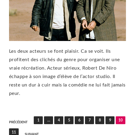
Les deux acteurs se font plaisir. Ca se voit. Ils
profitent des clichés du genre pour organiser une
vraie récréation. Acteur sérieux, Robert De Niro
échappe à son image d’élève de l’actor studio. Il
reste un dur à cuir mais la comédie ne lui fait jamais
peur.
Pagination
1
…
4
5
6
7
8
9
10
PRÉCÉDENT
des
11
SUIVANT