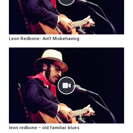
Leon Redbone- Ain’t Misbehaving
leon redbone – old familiar blues