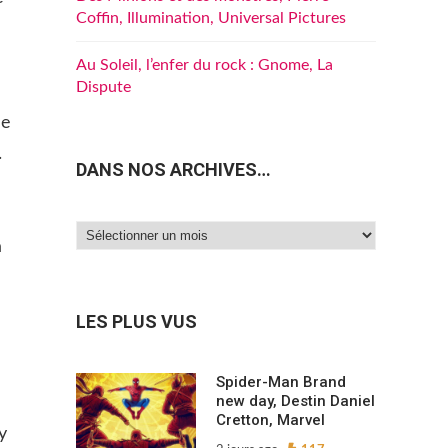
Coffin, Illumination, Universal Pictures
Au Soleil, l’enfer du rock : Gnome, La
Dispute
me
.
DANS NOS ARCHIVES…
Dans
à
nos
archives…
LES PLUS VUS
Spider-Man Brand
new day, Destin Daniel
Cretton, Marvel
y