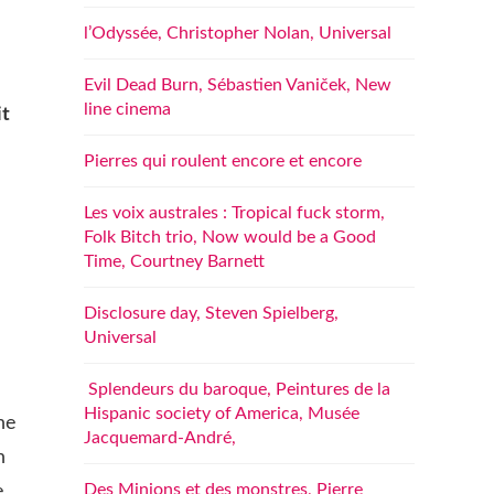
l’Odyssée, Christopher Nolan, Universal
Evil Dead Burn, Sébastien Vaniček, New
line cinema
it
Pierres qui roulent encore et encore
Les voix australes : Tropical fuck storm,
Folk Bitch trio, Now would be a Good
Time, Courtney Barnett
Disclosure day, Steven Spielberg,
Universal
Splendeurs du baroque, Peintures de la
Hispanic society of America, Musée
ne
Jacquemard-André,
n
Des Minions et des monstres, Pierre
e