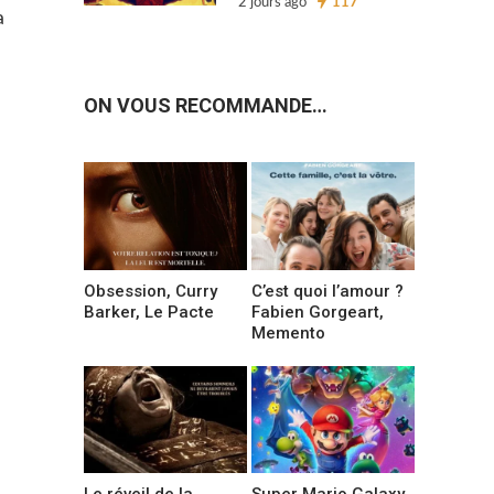
2 jours ago
117
a
ON VOUS RECOMMANDE…
Obsession, Curry
C’est quoi l’amour ?
Barker, Le Pacte
Fabien Gorgeart,
Memento
Le réveil de la
Super Mario Galaxy,