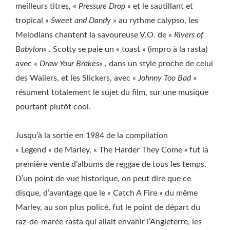
meilleurs titres, «
Pressure Drop
» et le sautillant et
tropical «
Sweet and Dandy
» au rythme calypso, les
Melodians chantent la savoureuse V.O. de «
Rivers of
Babylon
« . Scotty se paie un « toast » (impro à la rasta)
avec «
Draw Your Brakes
« , dans un style proche de celui
des Wailers, et les Slickers, avec «
Johnny Too Bad
»
résument totalement le sujet du film, sur une musique
pourtant plutôt cool.
Jusqu’à la sortie en 1984 de la compilation
« Legend »
de Marley, « The Harder They Come
»
fut la
première vente d’albums de reggae de tous les temps.
D’un point de vue historique, on peut dire que ce
disque, d’avantage que le « Catch A Fire » du même
Marley, au son plus policé, fut le point de départ du
raz-de-marée rasta qui allait envahir l’Angleterre, les