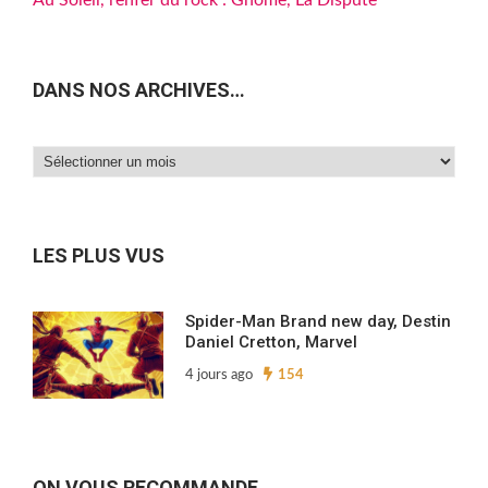
Au Soleil, l’enfer du rock : Gnome, La Dispute
DANS NOS ARCHIVES…
Dans
nos
archives…
LES PLUS VUS
Spider-Man Brand new day, Destin
Daniel Cretton, Marvel
4 jours ago
154
ON VOUS RECOMMANDE…