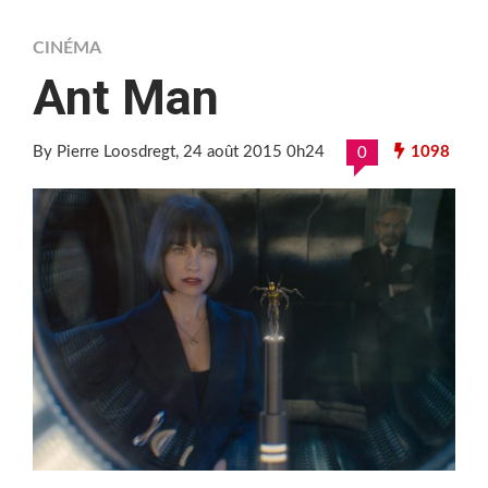
CINÉMA
Ant Man
By Pierre Loosdregt
, 24 août 2015 0h24
1098
0