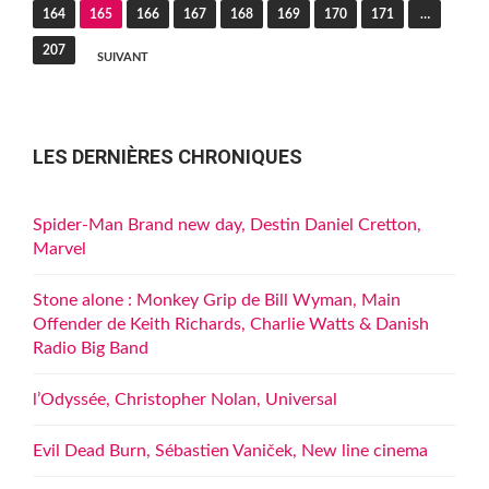
des
164
165
166
167
168
169
170
171
…
publications
207
SUIVANT
LES DERNIÈRES CHRONIQUES
Spider-Man Brand new day, Destin Daniel Cretton,
Marvel
Stone alone : Monkey Grip de Bill Wyman, Main
Offender de Keith Richards, Charlie Watts & Danish
Radio Big Band
l’Odyssée, Christopher Nolan, Universal
Evil Dead Burn, Sébastien Vaniček, New line cinema