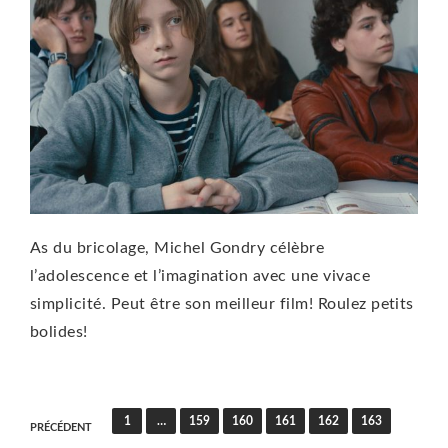
As du bricolage, Michel Gondry célèbre
l’adolescence et l’imagination avec une vivace
simplicité. Peut être son meilleur film! Roulez petits
bolides!
Pagination
1
…
159
160
161
162
163
PRÉCÉDENT