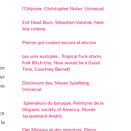
l’Odyssée, Christopher Nolan, Universal
Evil Dead Burn, Sébastien Vaniček, New
line cinema
Pierres qui roulent encore et encore
Les voix australes : Tropical fuck storm,
Folk Bitch trio, Now would be a Good
en
Time, Courtney Barnett
er
Disclosure day, Steven Spielberg,
hn
Universal
Splendeurs du baroque, Peintures de la
Hispanic society of America, Musée
ce
Jacquemard-André,
la
Des Minions et des monstres, Pierre