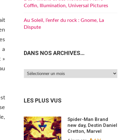
Coffin, Illumination, Universal Pictures
it
Au Soleil, l’enfer du rock : Gnome, La
Dispute
en
es
 a
DANS NOS ARCHIVES…
x »
au
Dans
nos
archives…
st
LES PLUS VUS
sse
le,
Spider-Man Brand
new day, Destin Daniel
Cretton, Marvel