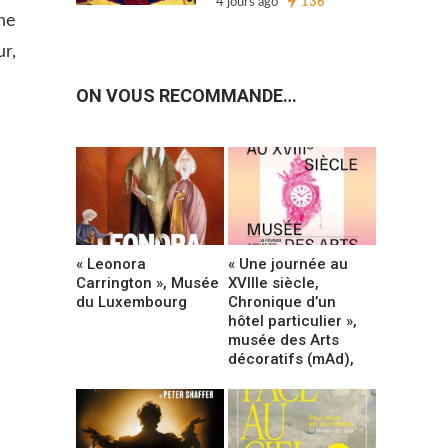
4 jours ago
136
ne
ur,
ON VOUS RECOMMANDE…
« Leonora
« Une journée au
Carrington », Musée
XVIIIe siècle,
du Luxembourg
Chronique d’un
hôtel particulier »,
musée des Arts
décoratifs (mAd),