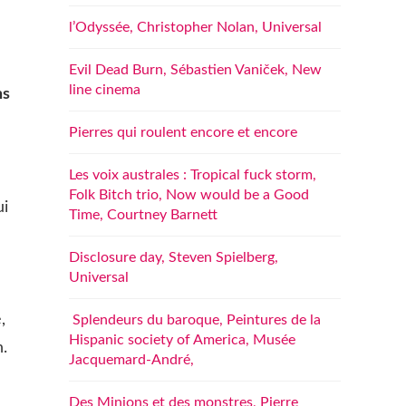
l’Odyssée, Christopher Nolan, Universal
Evil Dead Burn, Sébastien Vaniček, New
line cinema
ns
Pierres qui roulent encore et encore
Les voix australes : Tropical fuck storm,
Folk Bitch trio, Now would be a Good
ui
Time, Courtney Barnett
Disclosure day, Steven Spielberg,
Universal
,
Splendeurs du baroque, Peintures de la
Hispanic society of America, Musée
.
Jacquemard-André,
Des Minions et des monstres, Pierre