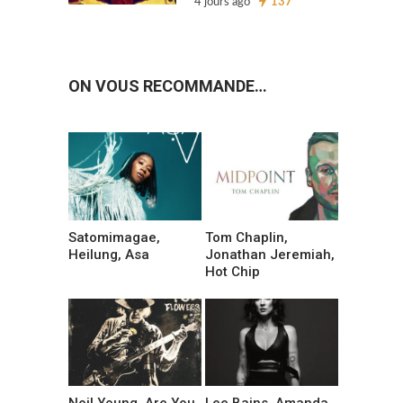
4 jours ago
137
ON VOUS RECOMMANDE…
Satomimagae,
Tom Chaplin,
Heilung, Asa
Jonathan Jeremiah,
Hot Chip
Neil Young, Are You
Lee Bains, Amanda