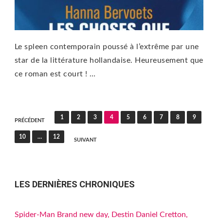
Le spleen contemporain poussé à l’extrême par une
star de la littérature hollandaise. Heureusement que
ce roman est court ! …
Pagination
1
2
3
4
5
6
7
8
9
PRÉCÉDENT
des
10
…
12
SUIVANT
publications
LES DERNIÈRES CHRONIQUES
Spider-Man Brand new day, Destin Daniel Cretton,