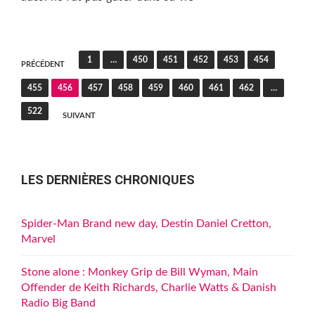
Pagination
1
…
450
451
452
453
454
PRÉCÉDENT
des
455
456
457
458
459
460
461
462
…
publications
522
SUIVANT
LES DERNIÈRES CHRONIQUES
Spider-Man Brand new day, Destin Daniel Cretton,
Marvel
Stone alone : Monkey Grip de Bill Wyman, Main
Offender de Keith Richards, Charlie Watts & Danish
Radio Big Band