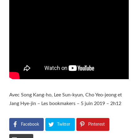
Avec Song Kang-ho, Lee Sun-kyun, Cho Yeo-jeong et
Jang Hye-jin – Les bookmakers – 5 juin 2019 – 2h12
Facebook
Twitter
Pinterest