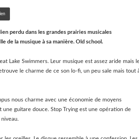
ien
dien perdu dans les grandes prairies musicales
lle de la musique à sa manière. Old school.
eat Lake Swimmers. Leur musique est assez aride mais l
etrouve le charme de ce son lo-fi, un peu sale mais tout 
me opus nous charme avec une économie de moyens
 une guitare douce. Stop Trying est une opération de
 niveau.
ar les oreilles. Le disque ressemble à une confession. Les