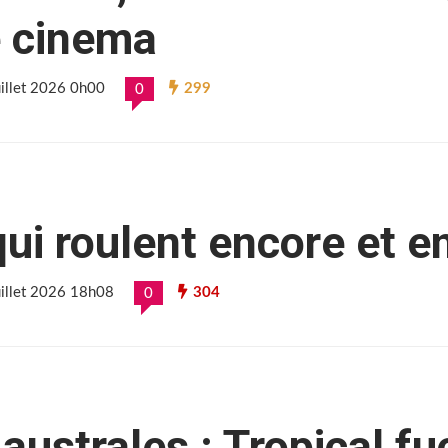
e cinema
uillet 2026 0h00
299
0
qui roulent encore et e
juillet 2026 18h08
304
0
 australes : Tropical fu