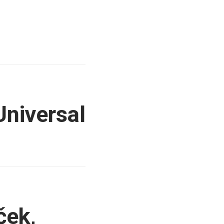
Universal
ček,