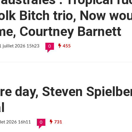
olk Bitch trio, Now wou
me, Courtney Barnett
11 juillet 2026 15h23
455
0
re day, Steven Spielbe
l
illet 2026 16h11
731
0