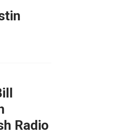
stin
ill
h
sh Radio