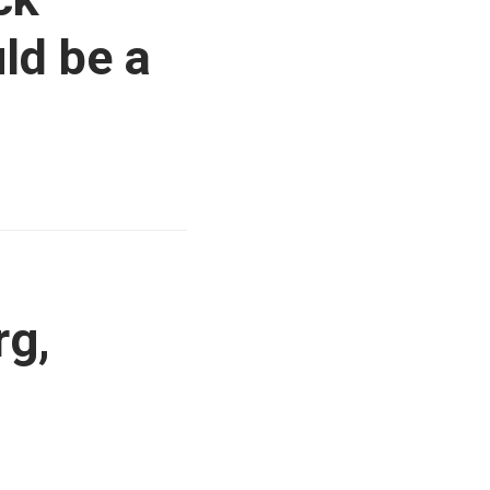
ld be a
rg,