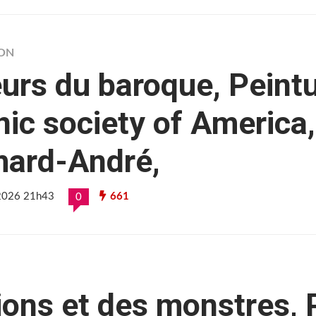
ION
rs du baroque, Peint
nic society of Americ
ard-André,
 2026 21h43
661
0
ons et des monstres, 