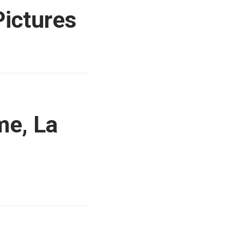
Pictures
me, La