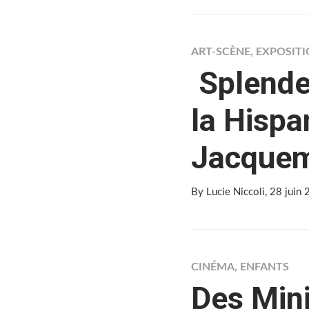
ART-SCÈNE
,
EXPOSIT
Splendeu
la Hispa
Jacquem
By Lucie Niccoli
, 28 juin
CINÉMA
,
ENFANTS
Des Mini