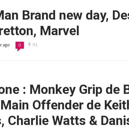
Man Brand new day, De
retton, Marvel
ur ago
91
0
one : Monkey Grip de B
Main Offender de Keit
, Charlie Watts & Dani