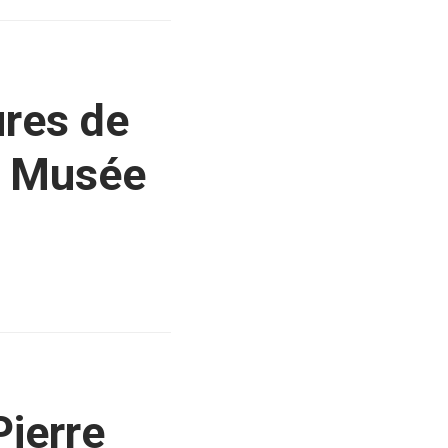
ures de
a, Musée
Pierre