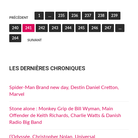
Pagination
1
…
235
236
237
238
239
PRÉCÉDENT
des
240
241
242
243
244
245
246
247
…
publications
264
SUIVANT
LES DERNIÈRES CHRONIQUES
Spider-Man Brand new day, Destin Daniel Cretton,
Marvel
Stone alone : Monkey Grip de Bill Wyman, Main
Offender de Keith Richards, Charlie Watts & Danish
Radio Big Band
l’Odyssée, Christopher Nolan, Universal