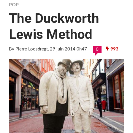
POP
The Duckworth
Lewis Method
By Pierre Loosdregt
, 29 juin 2014 0h47
993
0