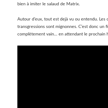
bien à imiter le salaud de Matrix.
Autour d’eux, tout est dejà vu ou entendu. Les
transgressions sont mignonnes. C’est donc un 
complètement vain… en attendant le prochain 