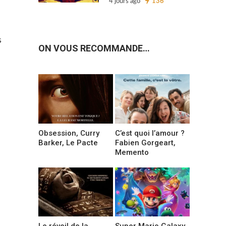
4 jours ago
136
s
ON VOUS RECOMMANDE…
Obsession, Curry
C’est quoi l’amour ?
Barker, Le Pacte
Fabien Gorgeart,
Memento
Le réveil de la
Super Mario Galaxy,