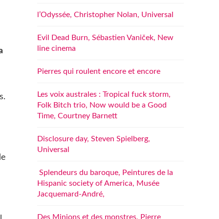
l’Odyssée, Christopher Nolan, Universal
Evil Dead Burn, Sébastien Vaniček, New
line cinema
a
Pierres qui roulent encore et encore
Les voix australes : Tropical fuck storm,
s.
Folk Bitch trio, Now would be a Good
Time, Courtney Barnett
Disclosure day, Steven Spielberg,
Universal
de
Splendeurs du baroque, Peintures de la
Hispanic society of America, Musée
Jacquemard-André,
Des Minions et des monstres, Pierre
l