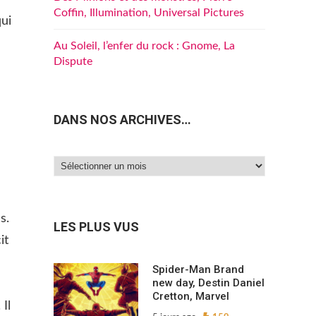
Coffin, Illumination, Universal Pictures
qui
Au Soleil, l’enfer du rock : Gnome, La
Dispute
DANS NOS ARCHIVES…
Dans
nos
archives…
s.
LES PLUS VUS
it
Spider-Man Brand
new day, Destin Daniel
Cretton, Marvel
Il