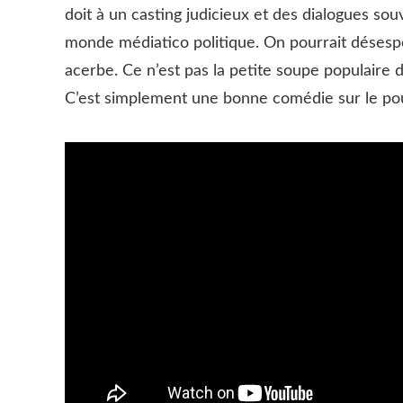
doit à un casting judicieux et des dialogues sou
monde médiatico politique. On pourrait désesp
acerbe. Ce n’est pas la petite soupe populaire du
C’est simplement une bonne comédie sur le pouvo