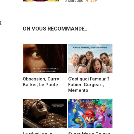
5 jours ago
159
i.
ON VOUS RECOMMANDE…
Obsession, Curry
C’est quoi l’amour ?
Barker, Le Pacte
Fabien Gorgeart,
Memento
Le réveil de la
Super Mario Galaxy,