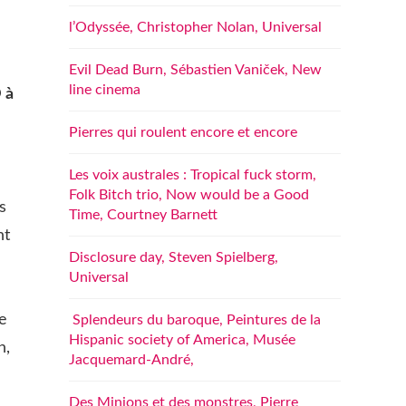
l’Odyssée, Christopher Nolan, Universal
Evil Dead Burn, Sébastien Vaniček, New
line cinema
 à
Pierres qui roulent encore et encore
Les voix australes : Tropical fuck storm,
Folk Bitch trio, Now would be a Good
s
Time, Courtney Barnett
nt
Disclosure day, Steven Spielberg,
Universal
me
Splendeurs du baroque, Peintures de la
Hispanic society of America, Musée
n,
Jacquemard-André,
Des Minions et des monstres, Pierre