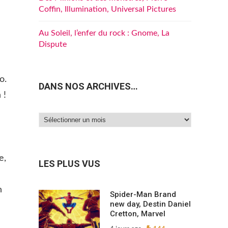
Coffin, Illumination, Universal Pictures
Au Soleil, l’enfer du rock : Gnome, La
Dispute
o.
DANS NOS ARCHIVES…
 !
Dans
nos
archives…
e,
LES PLUS VUS
n
Spider-Man Brand
new day, Destin Daniel
Cretton, Marvel