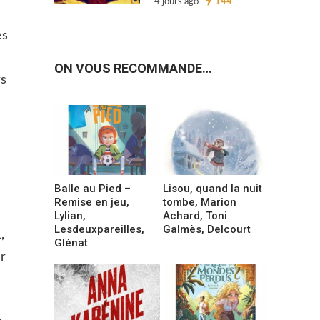
4 jours ago
144
es
ON VOUS RECOMMANDE…
rs
Balle au Pied –
Lisou, quand la nuit
Remise en jeu,
tombe, Marion
Lylian,
Achard, Toni
Lesdeuxpareilles,
Galmès, Delcourt
,
Glénat
ur