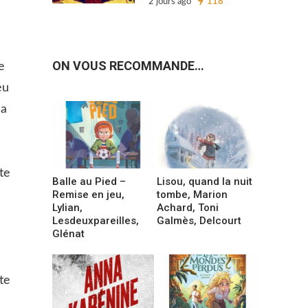
2 jours ago
118
ON VOUS RECOMMANDE…
e
eu
 a
te
Balle au Pied –
Lisou, quand la nuit
Remise en jeu,
tombe, Marion
Lylian,
Achard, Toni
Lesdeuxpareilles,
Galmès, Delcourt
Glénat
te