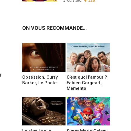
3 jours ago
128
ON VOUS RECOMMANDE…
i
Obsession, Curry
C’est quoi l’amour ?
Barker, Le Pacte
Fabien Gorgeart,
Memento
Le réveil de la
Super Mario Galaxy,