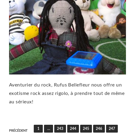
Aventurier du rock, Rufus Bellefleur nous offre un
exotisme rock assez rigolo, à prendre tout de même
au sérieux!
Pagination
1
…
243
244
245
246
247
PRÉCÉDENT