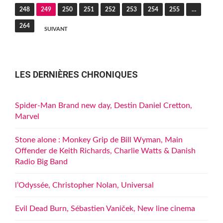
des
248
249
250
251
252
253
254
255
…
publications
264
SUIVANT
LES DERNIÈRES CHRONIQUES
Spider-Man Brand new day, Destin Daniel Cretton,
Marvel
Stone alone : Monkey Grip de Bill Wyman, Main
Offender de Keith Richards, Charlie Watts & Danish
Radio Big Band
l’Odyssée, Christopher Nolan, Universal
Evil Dead Burn, Sébastien Vaniček, New line cinema