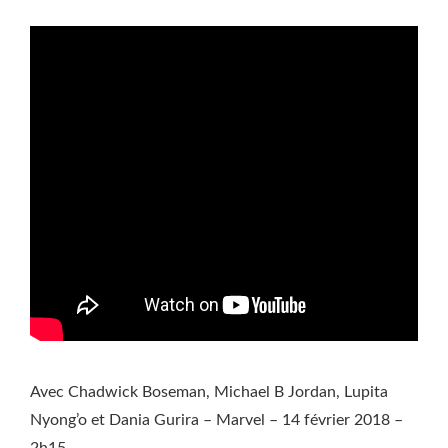
Avec Chadwick Boseman, Michael B Jordan, Lupita
Nyong’o et Dania Gurira – Marvel – 14 février 2018 –