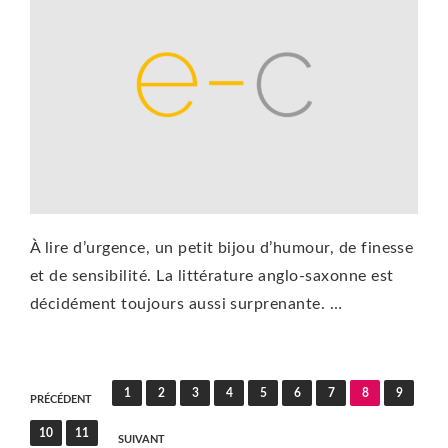
À lire d’urgence, un petit bijou d’humour, de finesse
et de sensibilité. La littérature anglo-saxonne est
décidément toujours aussi surprenante. …
Pagination
1
2
3
4
5
6
7
8
9
PRÉCÉDENT
des
10
11
SUIVANT