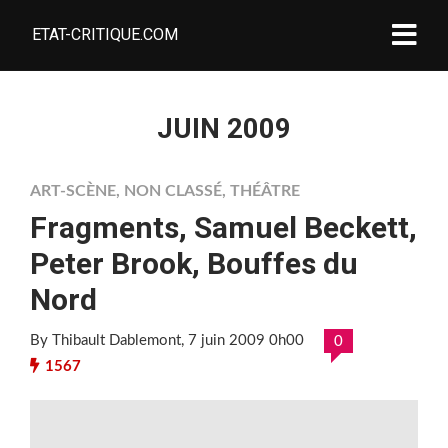
ETAT-CRITIQUE.COM
JUIN 2009
ART-SCÈNE
,
NON CLASSÉ
,
THÉÂTRE
Fragments, Samuel Beckett,
Peter Brook, Bouffes du
Nord
By Thibault Dablemont
, 7 juin 2009 0h00
0
1567