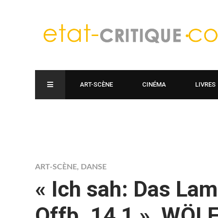
ART-SCÈNE
CINÉMA
LIVRES
ART-SCÈNE
,
DANSE
« Ich sah: Das La
Offb. 14,1 », WÖL