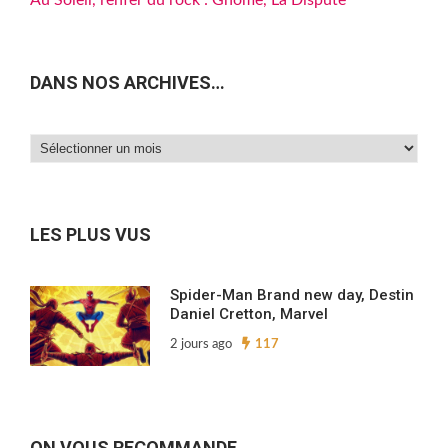
Au Soleil, l’enfer du rock : Gnome, La Dispute
DANS NOS ARCHIVES…
Dans
nos
archives…
LES PLUS VUS
Spider-Man Brand new day, Destin
Daniel Cretton, Marvel
2 jours ago
117
ON VOUS RECOMMANDE…