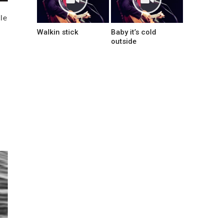
le
Walkin stick
Baby it’s cold
outside