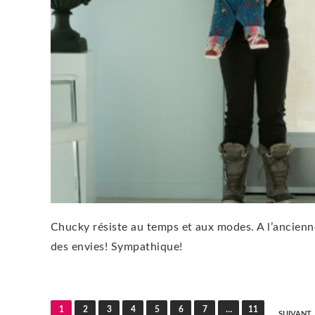
Chucky résiste au temps et aux modes. A l’ancienne,
des envies! Sympathique!
Pagination
1
2
3
4
5
6
7
…
11
SUIVANT