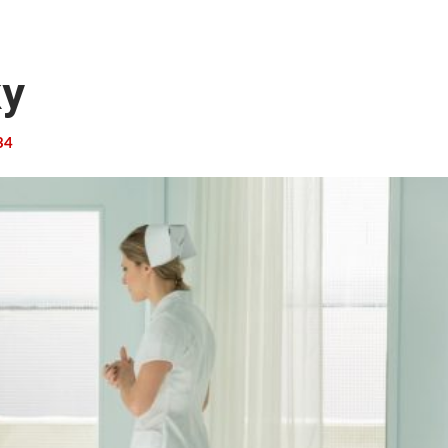
ky
34