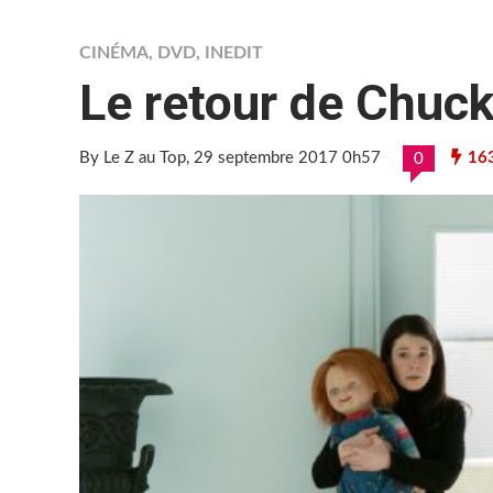
CINÉMA
,
DVD
,
INEDIT
Le retour de Chuc
By Le Z au Top
, 29 septembre 2017 0h57
16
0