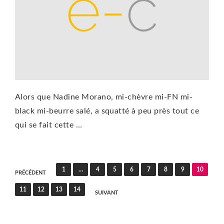
Alors que Nadine Morano, mi-chèvre mi-FN mi-
black mi-beurre salé, a squatté à peu près tout ce
qui se fait cette …
Pagination
1
…
4
5
6
7
8
9
10
PRÉCÉDENT
des
11
12
13
14
SUIVANT
publications